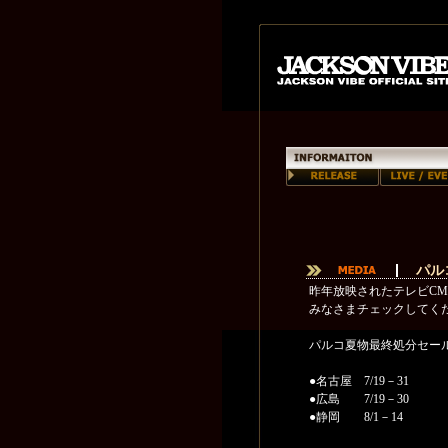
パル
昨年放映されたテレビC
みなさまチェックしてく
パルコ夏物最終処分セー
●名古屋 7/19－31
●広島 7/19－30
●静岡 8/1－14