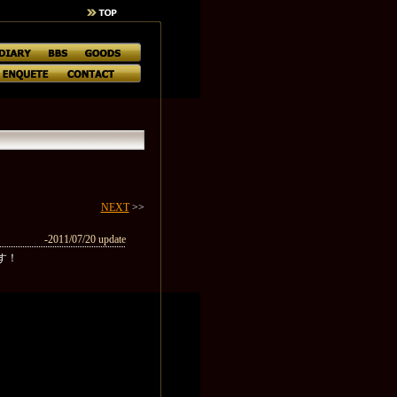
NEXT
>>
-2011/07/20 update
す！