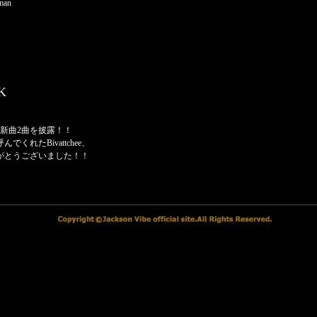
man
K
！新曲2曲を披露！！
くれたBivattchee、
がとうございました！！