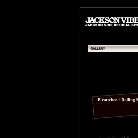
Bivattchee「Rollin