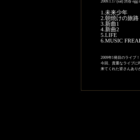
2009.1.17 (sat) 渋谷 egg 
1.未来少年
2.朝焼けの旅路
3.新曲1
4.新曲2
5.LIFE
6.MUSIC FREA
2009年1発目のライブ
今回、貴重なライブに呼んで
来てくれた皆さんあり