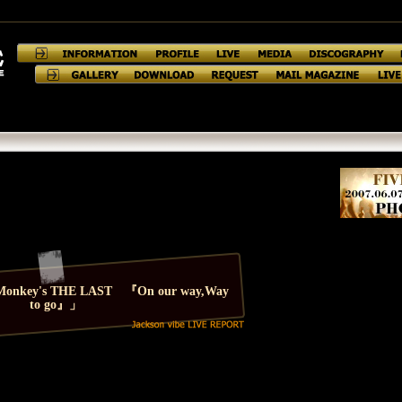
g Monkey's THE LAST 『On our way,Way
to go』」